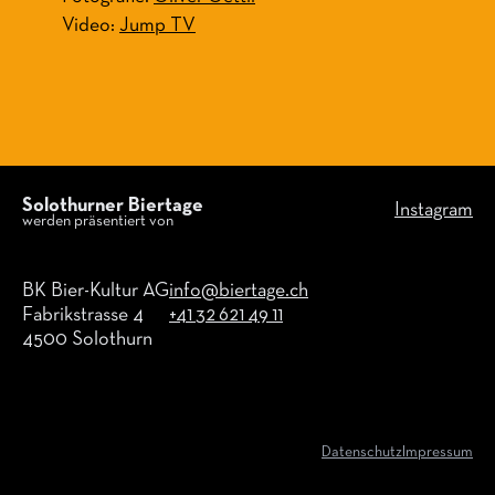
Video:
Jump TV
Solothurner Biertage
Instagram
werden präsentiert von
BK Bier-Kultur AG
info@biertage.ch
Fabrikstrasse 4
+41 32 621 49 11
4500 Solothurn
Datenschutz
Impressum